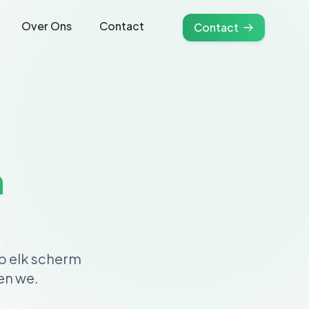
Over Ons
Contact
Contact
n
op elk scherm
en we.