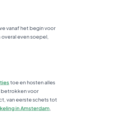
e vanaf het begin voor
 overal even soepel,
ties
toe en hosten alles
n betrokken voor
t, van eerste schets tot
keling in Amsterdam
,