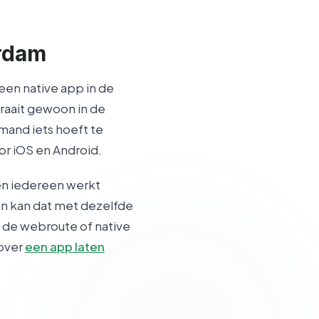
erdam
en native app in de
raait gewoon in de
mand iets hoeft te
r iOS en Android.
 en iedereen werkt
an kan dat met dezelfde
a de webroute of native
 over
een app laten