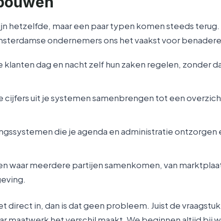
 bouwen
n hetzelfde, maar een paar typen komen steeds terug. D
msterdamse ondernemers ons het vaakst voor benadere
e klanten dag en nacht zelf hun zaken regelen, zonder d
 cijfers uit je systemen samenbrengen tot een overzich
ngssystemen die je agenda en administratie ontzorgen 
n waar meerdere partijen samenkomen, van marktplaat
eving.
iet direct in, dan is dat geen probleem. Juist de vraagstu
aar maatwerk het verschil maakt. We beginnen altijd bij wa