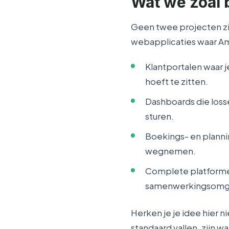
Wat we zoal
Geen twee projecten zij
webapplicaties waar A
Klantportalen waar j
hoeft te zitten.
Dashboards die losse
sturen.
Boekings- en planni
wegnemen.
Complete platforme
samenwerkingsomg
Herken je je idee hier n
standaard vallen, zijn w