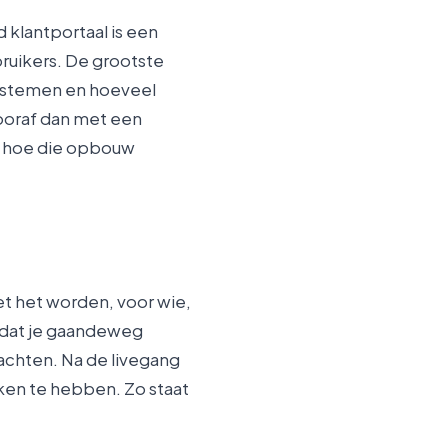
 klantportaal is een
ruikers. De grootste
systemen en hoeveel
ooraf dan met een
e hoe die opbouw
t het worden, voor wie,
zodat je gaandeweg
achten. Na de livegang
jken te hebben. Zo staat