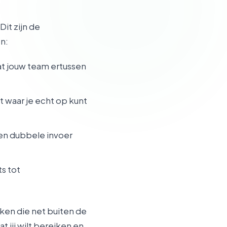
it zijn de
n:
at jouw team ertussen
t waar je echt op kunt
en dubbele invoer
s tot
kken die net buiten de
t jij wilt bereiken en