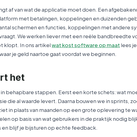
angt af van wat de applicatie moet doen. Een afgebakend
platform met betalingen, koppelingen en duizenden geb
aantal schermen en functies, koppelingen met andere 
raagt. We werken liever met een reële bandbreedte v
et klopt. In ons artikel
wat kost software op maat
lees j
t waar je geld naartoe gaat voordat we beginnen.
rt het
 in behapbare stappen. Eerst een korte schets: wat moe
rsie die al waarde levert. Daarna bouwen we in sprints, 
et in plaats van maanden op een grote oplevering te w
len op basis van wat gebruikers in de praktijk nodig bli
s en blijf je bijsturen op echte feedback.