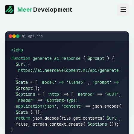
Meer
Development
ai-api.php
<?php
function
generate_ai_response
(
$prompt
) {
$url
=
'https://ai.meerdevelopment.nl/api/generate'
;
$data
= [
'model'
=>
'llama3'
,
'prompt'
=>
$prompt
];
$options
= [
'http'
=> [
'method'
=>
'POST'
,
'header'
=>
'Content-Type:
application/json'
,
'content'
=> json_encode(
$data
)
]];
return
json_decode(file_get_contents(
$url
,
false, stream_context_create(
$options
)));
}