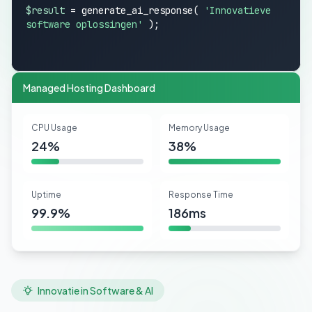
$result
= generate_ai_response(
'Innovatieve
software oplossingen'
);
Managed Hosting Dashboard
CPU Usage
Memory Usage
24%
38%
Uptime
Response Time
99.9%
186ms
Innovatie in Software & AI