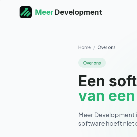
Meer
Development
Home
/
Over ons
Over ons
Een sof
van een
Meer Development is
software hoeft niet d