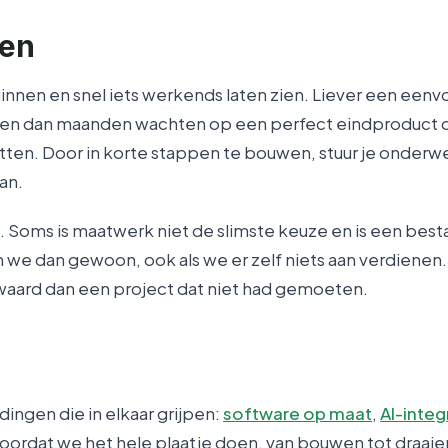
ken
innen en snel iets werkends laten zien. Liever een eenv
ken dan maanden wachten op een perfect eindproduct d
zitten. Door in korte stappen te bouwen, stuur je onderw
an.
ij. Soms is maatwerk niet de slimste keuze en is een bes
e dan gewoon, ook als we er zelf niets aan verdienen.
waard dan een project dat niet had gemoeten.
dingen die in elkaar grijpen:
software op maat
,
AI-integ
Doordat we het hele plaatje doen, van bouwen tot draai