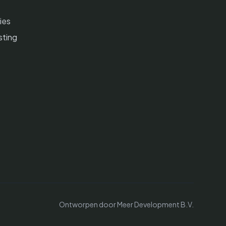
e
ies
ting
Ontworpen door Meer Development B.V.