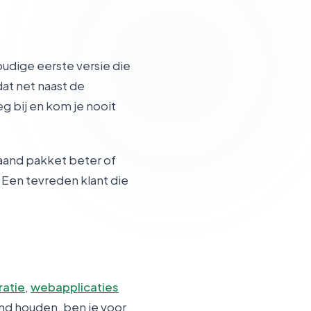
oudige eerste versie die
at net naast de
eg bij en kom je nooit
taand pakket beter of
 Een tevreden klant die
ratie
,
webapplicaties
end houden, ben je voor