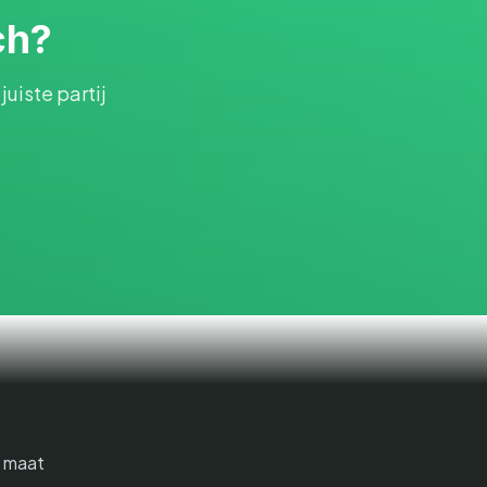
ch?
uiste partij
 maat