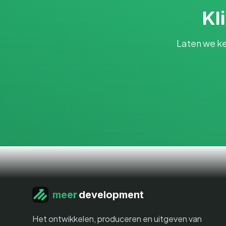
Kl
Laten we ke
meer
development
Het ontwikkelen, produceren en uitgeven van