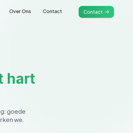
Over Ons
Contact
Contact
t hart
ng: goede
erken we.